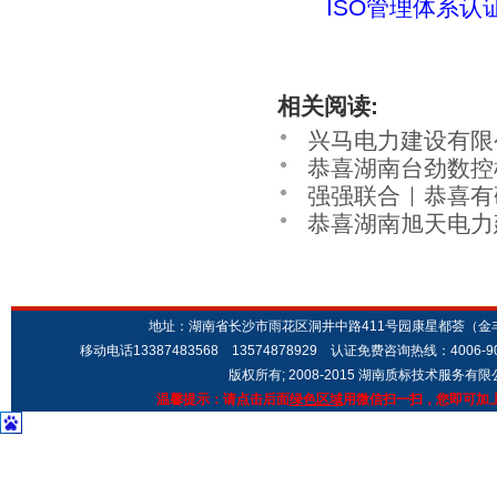
ISO管理体系认证、
相关阅读:
兴马电力建设有限公
恭喜湖南台劲数控机
环境管理体系认证、
强强联合｜恭喜有研
管理体系、ISO45
恭喜湖南旭天电力建
系、ISO14001
境、ISO45001
IATF16949汽
地址：湖南省长沙市雨花区洞井中路411号园康星都荟（金丰城市广场
移动电话13387483568 13574878929 认证免费咨询热线：4006-9
版权所有; 2008-2015 湖南质标技术服务有
温馨提示：请点击后面
绿色区域
用微信扫一扫，您即可加