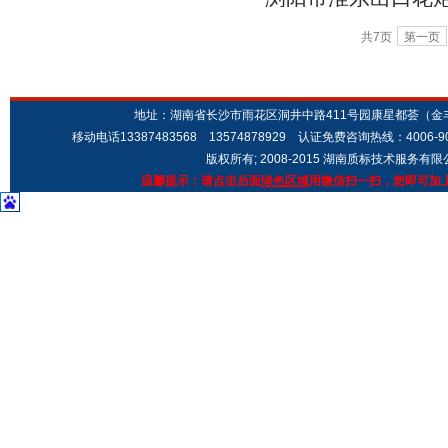
ISO9001质量管
共7页
第一页
地址：湖南省长沙市雨花区洞井中路411号园康星都荟（金丰城市广场
移动电话13387483568 13574878929 认证免费咨询热线：4006-9
版权所有; 2008-2015 湖南质标技术服务有
温馨提示：请点击后面
绿色区域
用微信扫一扫，您即可加