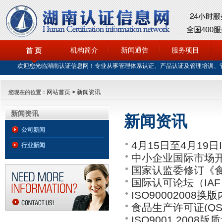
机构简介
新闻通告
服务项目
首 页
欢迎您光临湖南认证信息网！专业从事管理体系认证、产品认证及管理培训、
网站首页
>
新闻资讯
您现在的位置：
新闻资讯
新闻资讯
公司新闻
4月15日至4月19日
行业新闻
中小企业国际市场
内审员招生
国家认监委修订《
国际认可论坛（IA
ISO90002008
食品生产许可证(Q
训通知1.pdf
ISO9001 20