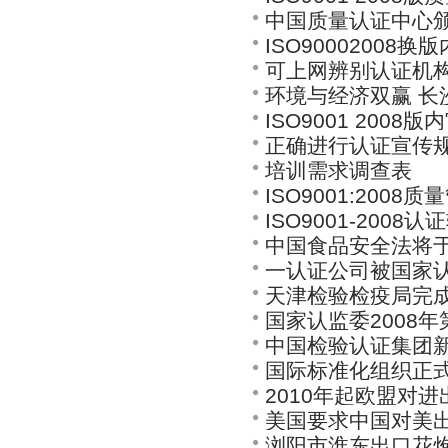
中国质量认证中心
ISO90002008
可上网辨别认证机
知
环境与经济双赢 长
ISO9001 200
正确进行认证宣传规
培训需求调查表
ISO9001:2008
ISO9001-2008
管理体系标准转换
中国食品安全法将于2
一认证公司被国家
天津检验检疫局完
国家认监委2008
中国检验认证集团新加
违法颁发认证证书
国际标准化组织正式颁
2010年起欧盟对
美国要求中国对美
浏阳市淮东出口花