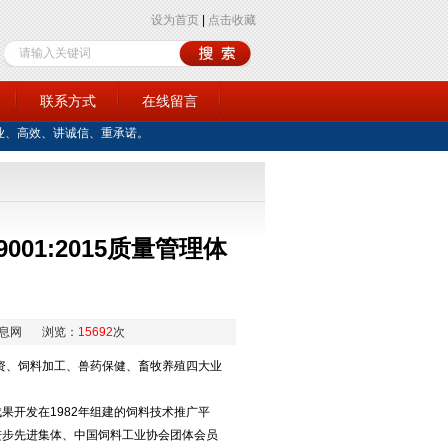
设为首页
|
点击收藏
训
联系方式
在线留言
业、高效、讲诚信、重承诺。
01:2015质量管理体
息网
浏览：
15692
次
资、饲料加工、兽药保健、畜牧养殖四大业
开发在1982年组建的饲料技术推广平
进步先进集体、中国饲料工业协会团体会员