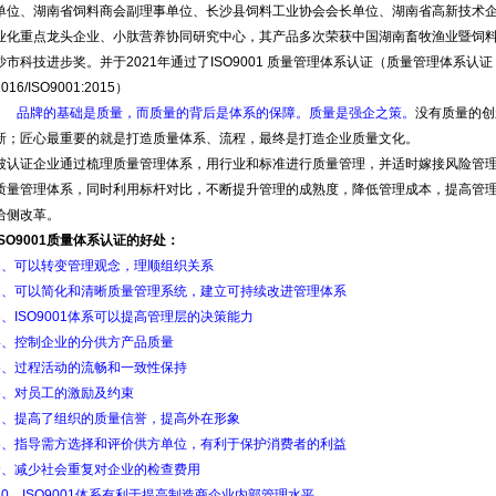
单位、湖南省饲料商会副理事单位、长沙县饲料工业协会会长单位、湖南省高新技术
业化重点龙头企业、小肽营养协同研究中心，其产品多次荣获中国湖南畜牧渔业暨饲
沙市科技进步奖。并于2021年通过了ISO9001 质量管理体系认证（质量管理体系认证（ISO9
2016/ISO9001:2015）
品牌的基础是质量，而质量的背后是体系的保障。质量是强企之策。
没有质量的创
新；匠心最重要的就是打造质量体系、流程，最终是打造企业质量文化。
被认证企业通过梳理质量管理体系，用行业和标准进行质量管理，并适时嫁接风险管
质量管理体系，同时利用标杆对比，不断提升管理的成熟度，降低管理成本，提高管
给侧改革。
ISO9001质量体系认证的好处：
1、可以转变管理观念，理顺组织关系
2、可以简化和清晰质量管理系统，建立可持续改进管理体系
3、ISO9001体系可以提高管理层的决策能力
4、控制企业的分供方产品质量
5、过程活动的流畅和一致性保持
6、对员工的激励及约束
7、提高了组织的质量信誉，提高外在形象
8、指导需方选择和评价供方单位，有利于保护消费者的利益
9、减少社会重复对企业的检查费用
10、ISO9001体系有利于提高制造商企业内部管理水平