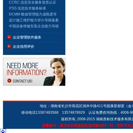
级
CCRC 信息安全服务资质认证
证书
ITSS 信息技术服务标准
DCMM 数据管理能力成熟度等
级证书
设计施工维护能力评介等级备案
证书（安防证书）
中国设备维修安装企业能力等级
证书
企业管理软件服务
企业信用评价
地址：湖南省长沙市雨花区洞井中路411号园康星都荟（金丰城市广场
移动电话13387483568 13574878929 认证免费咨询热线：4006-9
版权所有; 2008-2015 湖南质标技术服务有
温馨提示：请点击后面
绿色区域
用微信扫一扫，您即可加