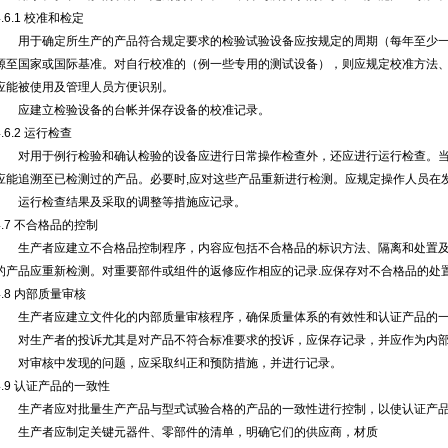
4.6.1 校准和检定
用于确定所生产的产品符合规定要求的检验试验设备应按规定的周期（每年至少一
源至国家或国际基准。对自行校准的（例一些专用的测试设备），则应规定校准方法
应能被使用及管理人员方便识别。
应建立检验设备的台帐并保存设备的校准记录。
4.6.2 运行检查
对用于例行检验和确认检验的设备应进行日常操作检查外，还应进行运行检查。当
应能追溯至已检测过的产品。必要时,应对这些产品重新进行检测。应规定操作人员在
运行检查结果及采取的调整等措施应记录。
4.7 不合格品的控制
生产者应建立不合格品控制程序，内容应包括不合格品的标识方法、隔离和处置及
的产品应重新检测。对重要部件或组件的返修应作相应的记录.应保存对不合格品的处
4.8 内部质量审核
生产者应建立文件化的内部质量审核程序，确保质量体系的有效性和认证产品的一
对生产者的投诉尤其是对产品不符合标准要求的投诉，应保存记录，并应作为内部
对审核中发现的问题，应采取纠正和预防措施，并进行记录。
4.9 认证产品的一致性
生产者应对批量生产产品与型式试验合格的产品的一致性进行控制，以使认证产品
生产者应制定关键元器件、零部件的清单，明确它们的供应商，材质