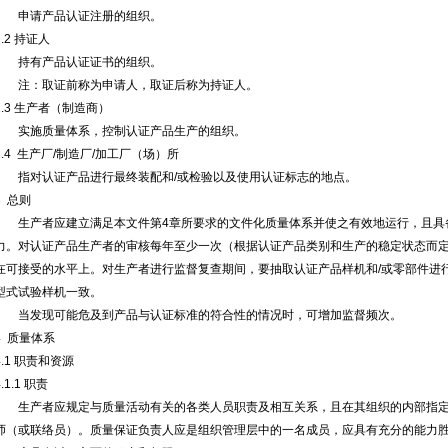
申请产品认证注册的组织。
2.2 持证人
持有产品认证证书的组织。
注：取证前称为申请人，取证后称为持证人。
2.3 生产者（制造商）
实施质量体系，控制认证产品生产的组织。
2.4 生产厂/制造厂/加工厂（场）所
指对认证产品进行最终装配和/或检验以及使用认证标志的地点。
3 总则
生产者应建立满足本文件第4章所要求的文件化质量体系并使之有效地运行，且具
力。对认证产品生产者的审核每年至少一次（根据认证产品类别和生产的稳定状态而
在可接受的水平上。对生产者进行监督复查期间，要抽取认证产品样机和/或零部件进
型式试验样机一致。
当发现可能危及到产品与认证标准的符合性的情况时，可增加监督频次。
4 质量体系
4.1 职责和资源
4.1.1 职责
生产者应规定与质量活动有关的各类人员职责及相互关系，且在其组织的内部指定
师（或联络员）。质量保证负责人应是组织管理层中的一名成员，应具有充分的能力