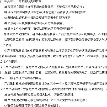
何，应具有以下方面的职责和权限：
a) 负责建立满足本文件要求的质量体系，并确保其实施和保持；
b) 确保加贴强制性认证标志/认证标志的产品符合认证标准的要求；
c) 及时向认证机构申报涉及获证产品安全性能的变更；
d) 负责与认证机构联络与协调认证方面的事情；
e) 建立文件化的程序，确保认证标志的妥善保管和使用；
f) 建立文件化的程序，确保不合格品和获证产品变更后未经认证机构确认，不加贴
认证联络工程师（或联络员）应熟悉认证业务，其职责是协助质量保证负责人与认
4.1.2 资源
生产者应配备必须的生产设备和检验设备以满足稳定生产符合认证标准的产品要求
品质量有影响工作的人员具备必要的能力；建立并保持适宜产品生产、检验试验、储
4.2 文件和记录
4.2.1 生产者应建立、保持文件化的认证产品的质量计划或类似文件，以及为确保产
件。质量计划应包括产品设计目标、实现过程、检测及有关资源的规定，以及产品获
件等）、标志的使用管理等的规定。
产品设计标准或规范应是质量计划的其中一个内容,其要求应不低于有关该产品的国
4.2.2 生产者应建立并保持文件化的程序以对本文要求的文件和资料进行有效的控制
a) 文件发布前和更改应由授权人批准，以确保其适宜性；
b) 文件的更改和修订状态得到识别，防止作废文件的非预期使用；
c) 确保在使用处可获得相应文件的有效版本。