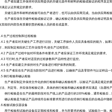
生产者应建立并保持对供应商提供的关键元器件和材料的检验或验证的程序及定期
料满足认证所规定的要求。
关键元器件和材料的检验可由生产者进行，也可以由供应商完成。当由供应商检验时
生产者应保存关键件检验或验证记录，确认检验记录及供应商提供的合格证明及有
有其组织内部负有质量职责的检验人员的签名或盖章。
4.4 生产过程控制和过程检验
4.4.1 生产者应对关键生产工序进行识别，关键工序操作人员应具备相应的能力，如
时，则应制定相应的工艺作业指导书,使生产过程受控。
4.4.2 产品生产过程中如对环境条件有要求,生产者应保证工作环境满足规定的要求。
4.4.3 可行时,生产者应对适宜的过程参数和产品特性进行监控。
4.4.4 生产者应建立并保持对生产设备进行维护保养的制度。
4.4.5 生产者应在生产的适当阶段对产品进行检验，以确保产品及零部件与认证样品一
4.5 例行检验和确认检验
生产者应制定并保持文件化的例行检验和确认检验程序，以验证产品满足规定的要
方法、判定等。并应保存检验记录。具体的例行检验和确认检验要求应满足《自愿性
例行检验是在生产的最终阶段对生产线上的产品进行的100%检验，通常检验后，
确认检验是为验证产品持续符合标准要求而进行的在经例行检验后的合格品中随机
4.6.检验试验仪器设备
用于检验和试验的设备应定期校准和检查，并与所要求的检验、试验能力一致。检