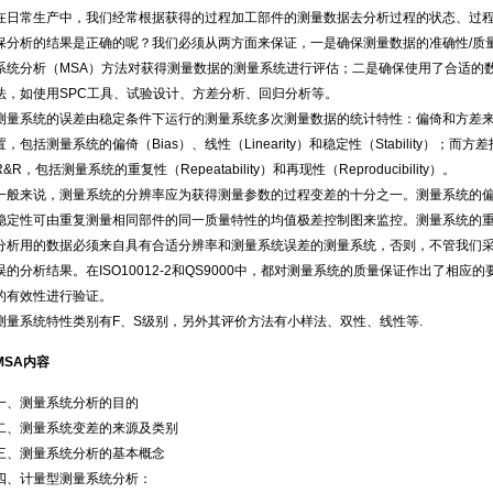
在日常生产中，我们经常根据获得的过程加工部件的测量数据去分析过程的状态、过
保分析的结果是正确的呢？我们必须从两方面来保证，一是确保测量数据的准确性/质
系统分析（MSA）方法对获得测量数据的测量系统进行评估；二是确保使用了合适的
法，如使用SPC工具、试验设计、方差分析、回归分析等。
测量系统的误差由稳定条件下运行的测量系统多次测量数据的统计特性：偏倚和方差
置，包括测量系统的偏倚（Bias）、线性（Linearity）和稳定性（Stability）
R&R，包括测量系统的重复性（Repeatability）和再现性（Reproducibility）。
一般来说，测量系统的分辨率应为获得测量参数的过程变差的十分之一。测量系统的
稳定性可由重复测量相同部件的同一质量特性的均值极差控制图来监控。测量系统的重复
分析用的数据必须来自具有合适分辨率和测量系统误差的测量系统，否则，不管我们
误的分析结果。在ISO10012-2和QS9000中，都对测量系统的质量保证作出了相
的有效性进行验证。
测量系统特性类别有F、S级别，另外其评价方法有小样法、双性、线性等.
MSA内容
一、测量系统分析的目的
二、测量系统变差的来源及类别
三、测量系统分析的基本概念
四、计量型测量系统分析：