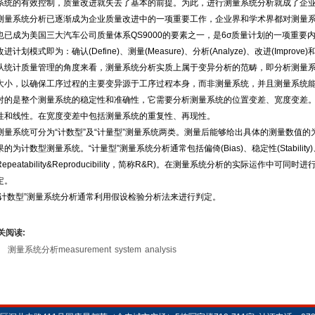
系统的有效控制，质量改进就失去了基本的前提。为此，进行测量系统分析就成了企
测量系统分析已逐渐成为企业质量改进中的一项重要工作，企业界和学术界都对测量
也已成为美国三大汽车公司质量体系QS9000的要素之一，是6σ质量计划的一项重要内
改进计划模式即为：确认(Define)、测量(Measure)、分析(Analyze)、改进(Improve)和
从统计质量管理的角度来看，测量系统分析实质上属于变异分析的范畴，即分析测量
大小，以确保工序过程的主要变异源于工序过程本身，而非测量系统，并且测量系统
对的是整个测量系统的稳定性和准确性，它需要分析测量系统的位置变差、宽度变差
性和线性。在宽度变差中包括测量系统的重复性、再现性。
测量系统可分为“计数型”及“计量型”测量系统两类。测量后能够给出具体的测量数值
果的为计数型测量系统。“计量型”测量系统分析通常包括偏倚(Bias)、稳定性(Stability)、
Repeatability&Reproducibility，简称R&R)。在测量系统分析的实际运作
定。
“计数型”测量系统分析通常利用假设检验分析法来进行判定。
关阅读:
测量系统分析measurement system analysis