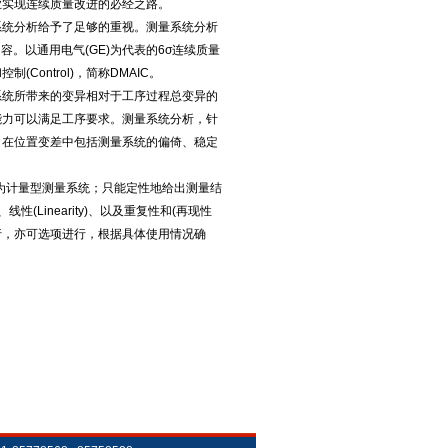
业实现连续质量改进的必经之路。
系统分析给予了足够的重视。测量系统分析
容。以通用电气(GE)为代表的6σ连续质量
控制(Control)，简称DMAIC。
系统所带来的变异相对于工序过程总变异的
能力可以满足工序要求。测量系统分析，针
。在位置变差中包括测量系统的偏倚、稳定
的为计量型测量系统；只能定性地给出测量结
线性(Linearity)、以及重复性和(再现性
中可同时进行，亦可选项进行，根据具体使用情况确