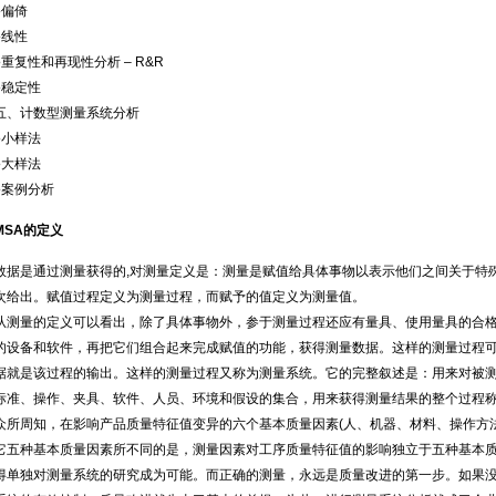
●偏倚
●线性
●重复性和再现性分析 – R&R
●稳定性
五、计数型测量系统分析
●小样法
●大样法
●案例分析
MSA的定义
数据是通过测量获得的,对测量定义是：测量是赋值给具体事物以表示他们之间关于特殊特性
次给出。赋值过程定义为测量过程，而赋予的值定义为测量值。
从测量的定义可以看出，除了具体事物外，参于测量过程还应有量具、使用量具的合
的设备和软件，再把它们组合起来完成赋值的功能，获得测量数据。这样的测量过程
据就是该过程的输出。这样的测量过程又称为测量系统。它的完整叙述是：用来对被
标准、操作、夹具、软件、人员、环境和假设的集合，用来获得测量结果的整个过程
众所周知，在影响产品质量特征值变异的六个基本质量因素(人、机器、材料、操作方
它五种基本质量因素所不同的是，测量因素对工序质量特征值的影响独立于五种基本
得单独对测量系统的研究成为可能。而正确的测量，永远是质量改进的第一步。如果